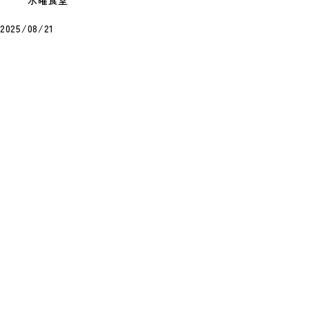
水曜食堂
2025/08/21
8月12日(水)の献立
今週はお休みです
すべての献立を見る