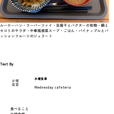
2026年、年頭にあたり
Photo By 神谷諒 あけましておめでとうござ
© 2026 Spoon Inc. All Rights Reserved.
Legal Policy
います。 …
Privacy Policy
#考えていること
ルーローハン・ラーパーツァイ・豆腐干とパクチーの和物・鯛と
セロリのサラダ・中華風根菜スープ・ごはん・パイナップルとパ
ッションフルーツのジェラート
Text By
水曜食堂
Spoon.対談
Wednesday cafeteria
スプーンのプロデューサー陣が、新進気鋭の
クリエイターたちと、これまでのことや今や
っている…
#考えていること
食べること