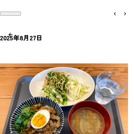
2025年8月27日
Works
Recruit
Philosophy
Company
People
Contact
Magazine
Access
News