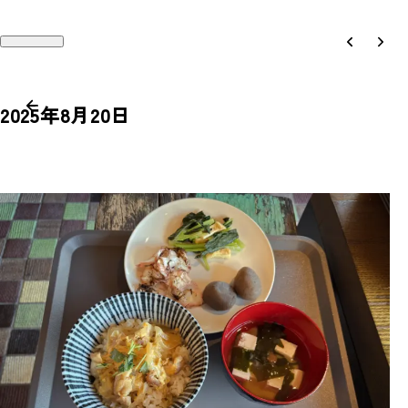
2025年8月20日
Works
Recruit
Philosophy
Company
People
Contact
Magazine
Access
News