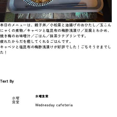
2026年、年頭にあたり
Photo By 神谷諒 あけましておめでとうござ
© 2026 Spoon Inc. All Rights Reserved.
Legal Policy
います。 …
Privacy Policy
#考えていること
本日のメニューは、親子丼／小松菜と油揚げのおひたし／玉こん
にゃくの煮物／キャベツと塩昆布の梅酢浅漬け／豆腐とわかめ、
焼き梅のお味噌汁／ごはん／抹茶ラテプリンです。
疲れたからだを癒してくれるごはんです。
キャベツと塩昆布の梅酢浅漬けが好評でした！ごちそうさまでし
た！
Text By
Spoon.対談
スプーンのプロデューサー陣が、新進気鋭の
水曜食堂
クリエイターたちと、これまでのことや今や
っている…
Wednesday cafeteria
#考えていること