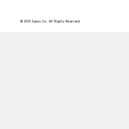
© 2026 Spoon Inc. All Rights Reserved.
Flower＆Green 25年12月号
もみのきをはじめとしたグリーンとオーナメ
ントたちで師走の執務室を彩りました。
&nbs…
#好きなこと
#Flower＆Green