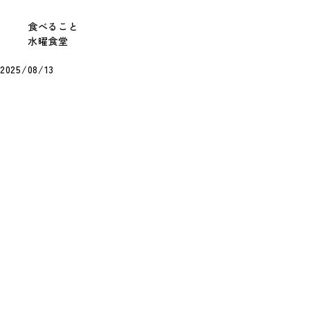
食べること
水曜食堂
2025/08/13
8月12日(水)の献立
今週はお休みです
すべての献立を見る