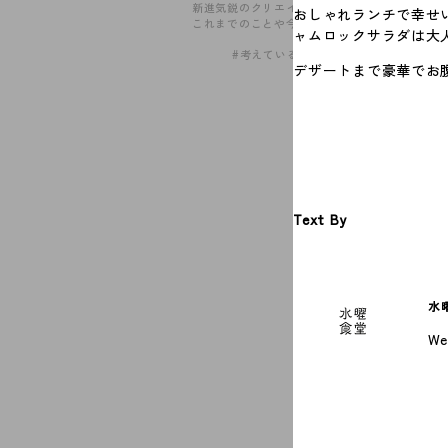
新進気鋭のクリエイターたちと、
おしゃれランチで幸せ
これまでのことや今やっている…
ャムロックサラダは大
#考えていること
デザートまで豪華でお
Text By
水
We