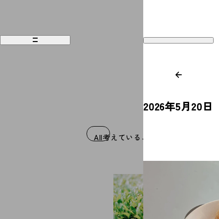
2026年5月20日
Works
Recruit
All
考えていること
食べること
好きな
Philosophy
Company
People
Contact
Magazine
Access
News