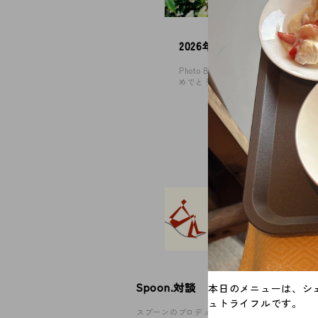
© 2026 Spoon Inc. All Rights Reserved.
Legal P
2026年、年頭にあたり
Privacy
Photo By 神谷諒 あけましてお
めでとうございます。 …
#考えていること
Spoon.対談
本日のメニューは、シ
ュトライフルです。
スプーンのプロデューサー陣が、