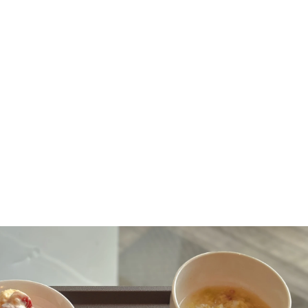
こと
作ること