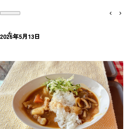
2026年5月13日
Works
Recruit
Philosophy
Company
People
Contact
Magazine
Access
News