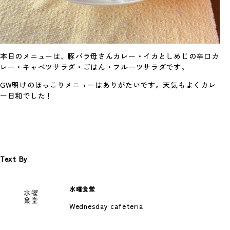
2026年、年頭にあたり
Photo By 神谷諒 あけましておめでとうござ
© 2026 Spoon Inc. All Rights Reserved.
Legal Policy
います。 …
Privacy Policy
#考えていること
本日のメニューは、豚バラ母さんカレー・イカとしめじの辛口カ
レー・キャベツサラダ・ごはん・フルーツサラダです。
GW
明けのほっこりメニューはありがたいです。天気もよくカレ
ー日和でした！
Text By
Spoon.対談
スプーンのプロデューサー陣が、新進気鋭の
水曜食堂
クリエイターたちと、これまでのことや今や
っている…
Wednesday cafeteria
#考えていること