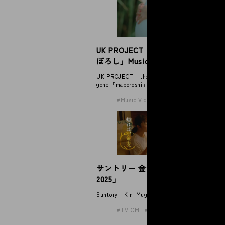
マ
UK PROJECT the shes gone「ま
ス
ぼろし」Music Video
Mat
UK PROJECT - the shes
gone「maboroshi」Music Video
Music Video
サントリー 金麦「帰れば、金麦
サ
2025」
2
Suntory - Kin-Mugi
Sun
TV CM
Award