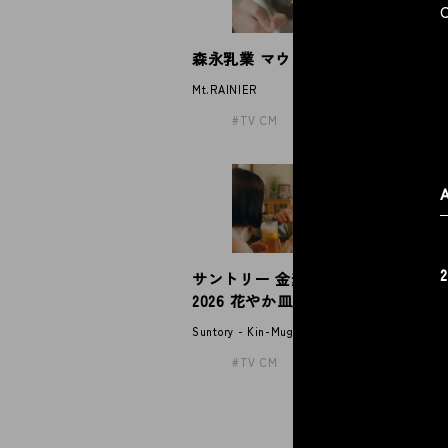
森永乳業 マウントレーニア
P
Mt.RAINIER
Pa
TV CM
サントリー 金麦「帰れば、金麦
2026 花やか皿」
Suntory - Kin-Mugi
TV CM
「
メ
Ayu