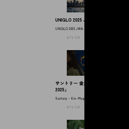
UNIQLO 2025 JWA straight jeans
T
」
UNIQLO 2025 JWA straight jeans
TH
TV CM
サントリー 金麦「帰れば、金麦
J
2025」
JUJ
Suntory - Kin-Mugi
TV CM