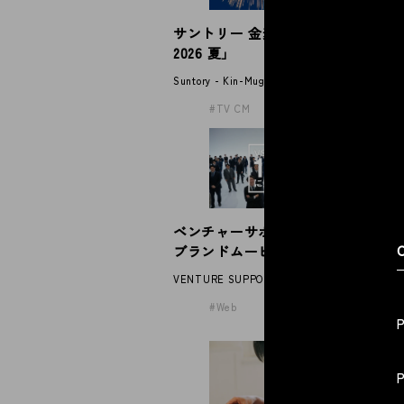
サントリー 金麦「帰れば、金麦
伊
© 2026 Spoon Inc. All Rights Reserved.
2026 夏」
パ
Legal P
Suntory - Kin-Mugi
IT
Privacy
TV CM
ベンチャーサポート税理士法人
N
C
ブランドムービー
2
VENTURE SUPPORT GROUP
NE
Web