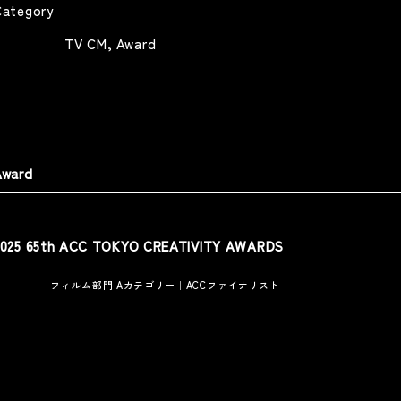
Category
三菱電機 GIST 取り戻そう、い
TV CM
Award
anasonic 「MODIFYを生ける」
ちばん大切なものを
nasonic -MODIFY-
MITSUBISHI ELECTRIC -GIST-
Web
Web
Award
2025 65th ACC TOKYO CREATIVITY AWARDS
明光義塾 「モノローグ講師篇」
「モノローグ先生篇」
フィルム部門 Aカテゴリー｜ACCファイナリスト
MEIKO NETWORK JAPAN
Web
AYUMU」 平野歩夢公式ドキュ
ンタリー
mu Hirano Official Documentary