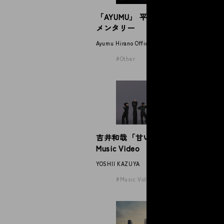
「AYUMU」 平野歩夢公式ドキュ
小
メンタリー
ッ
ン
Ayumu Hirano Official Documentary
sho
Other
吉井和哉「甘い吐息を震わせて」
小
Music Video
「
シ
YOSHII KAZUYA
sho
Music Video