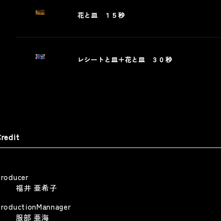
花と皿 １５秒
藤忠商事 「商人は水であれ
キユーピー深煎りごまドレッシ
イナップル畑の商人」篇
グ
olicy
OCHU Corporation
Kewpie Deep Roasted Sesame Dressing
 Policy
レシートと皿＋花と皿 ３０秒
TV CM
TV CM
サンリオエンターテイメント
ETFLIX 「ONE PIECE」シーズン
redit
 DOOH / SNS施策
sanrio-entertainment
Web
TFLIX-ONE PIECE season2-
Other
Producer
福井 亜希子
ProductionMannager
服部 亜海