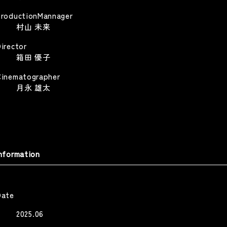
ProductionMannager
RALBONY ART PRIZE 26
村山 未来
THE LESSON -SOICHI NOGUCHI
aser
irector
THE LESSON
RALBONY ART PRIZE 26 Teaser
箱田 優子
Web
Other
Other
Cinematographer
月永 雄太
ISH// ヒーロー
『AYUMU』特別編 #2 | 平野歩夢
公式ドキュメンタリー
SH// -HERO-
nformation
Ayumu Hirano Official Documentary
Music Video
Other
Date
2025.06