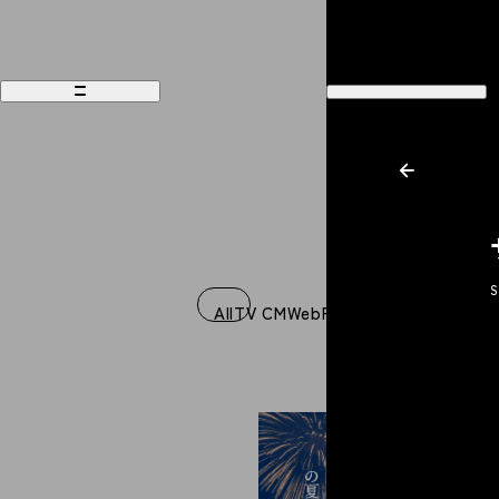
S
Works
Recruit
All
TV CM
Web
Film
Music Video
Graph
Philosophy
Company
People
Contact
Magazine
Access
News