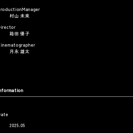
ProductionManager
RALBONY ART PRIZE 26
村山 未来
THE LESSON -SOICHI NOGUCHI
aser
irector
THE LESSON
RALBONY ART PRIZE 26 Teaser
箱田 優子
Web
Other
Other
Cinematographer
月永 雄太
ISH// ヒーロー
『AYUMU』特別編 #2 | 平野歩夢
公式ドキュメンタリー
SH// -HERO-
nformation
Ayumu Hirano Official Documentary
Music Video
Other
Date
2025.05