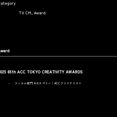
Category
三菱電機 GIST 取り戻そう、い
TV CM
Award
anasonic 「MODIFYを生ける」
ちばん大切なものを
nasonic -MODIFY-
MITSUBISHI ELECTRIC -GIST-
Web
Web
Award
2025 65th ACC TOKYO CREATIVITY AWARDS
明光義塾 「モノローグ講師篇」
「モノローグ先生篇」
フィルム部門 Aカテゴリー｜ACCファイナリスト
MEIKO NETWORK JAPAN
Web
AYUMU」 平野歩夢公式ドキュ
ンタリー
mu Hirano Official Documentary