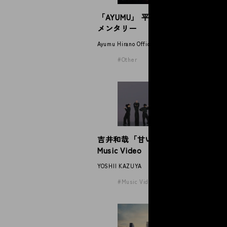
「AYUMU」 平野歩夢公式ドキュ
小
メンタリー
ッ
ン
Ayumu Hirano Official Documentary
sho
Other
吉井和哉「甘い吐息を震わせて」
小
Music Video
「
シ
YOSHII KAZUYA
sho
Music Video