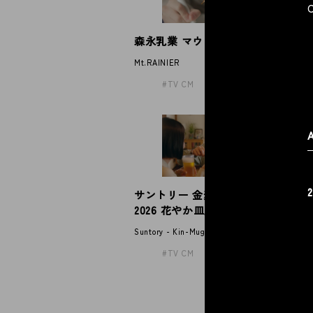
森永乳業 マウントレーニア
P
Mt.RAINIER
Pa
TV CM
サントリー 金麦「帰れば、金麦
2026 花やか皿」
Suntory - Kin-Mugi
TV CM
「
メ
Ayu