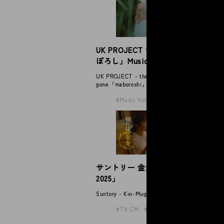
マ
UK PROJECT the shes gone「ま
ス
ぼろし」Music Video
Mat
UK PROJECT - the shes
gone「maboroshi」Music Video
Music Video
サントリー 金麦「帰れば、金麦
サ
2025」
2
Suntory - Kin-Mugi
Sun
TV CM
Award