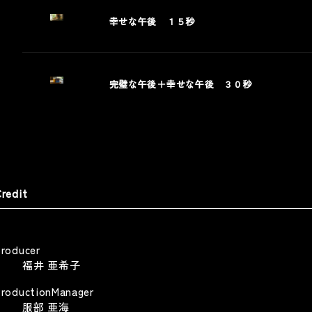
幸せな午後 １５秒
藤忠商事 「商人は水であれ
キユーピー深煎りごまドレッシ
イナップル畑の商人」篇
グ
olicy
OCHU Corporation
Kewpie Deep Roasted Sesame Dressing
 Policy
完璧な午後＋幸せな午後 ３０秒
TV CM
TV CM
サンリオエンターテイメント
ETFLIX 「ONE PIECE」シーズン
redit
 DOOH / SNS施策
sanrio-entertainment
Web
TFLIX-ONE PIECE season2-
Other
Producer
福井 亜希子
ProductionManager
服部 亜海