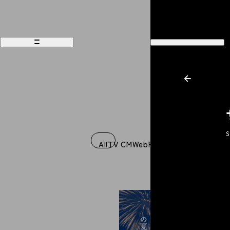
S
Works
Recruit
All
TV CM
Web
Film
Music Video
Graph
Philosophy
Company
People
Contact
Magazine
Access
News