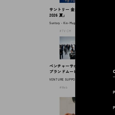
サントリー 金麦「帰れば、金麦
伊
© 2026 Spoon Inc. All Rights Reserved.
2026 夏」
パ
Legal P
Suntory - Kin-Mugi
IT
Privacy
TV CM
ベンチャーサポート税理士法人
N
C
ブランドムービー
2
VENTURE SUPPORT GROUP
NE
Web