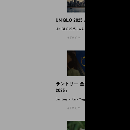
UNIQLO 2025 JWA straight jeans
T
」
UNIQLO 2025 JWA straight jeans
TH
TV CM
サントリー 金麦「帰れば、金麦
J
2025」
JUJ
Suntory - Kin-Mugi
TV CM