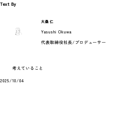
Text By
大桑 仁
水曜食堂とは
Yasushi Okuwa
毎週水曜日のお昼、弊社の4階スペースは「水
代表取締役社長/プロデューサー
曜食堂」になります。 「食が人をつくる」と
い…
#食べること
考えていること
2025/10/04
【第5回】スプーンのあたらしい