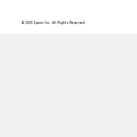
© 2026 Spoon Inc. All Rights Reserved.
Flower＆Green 25年12月号
もみのきをはじめとしたグリーンとオーナメ
ントたちで師走の執務室を彩りました。
&nbs…
#好きなこと
#Flower＆Green