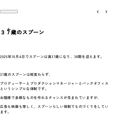
３７歳のスプーン
Works
Recruit
2025年10月4日でスプーンは満37歳になり、38期を迎えます。
Philosophy
Company
People
Contact
37歳のスプーンは相変わらず、
プロデューサーとプロダクションマネージャーとバックオフィス
Magazine
Access
というシンプルな体制です。
News
お陰様で多様なものを作れるチャンスが生まれていますが、
広告も映画も等しく、スプーンらしい体制でものづくりをしてい
ます。