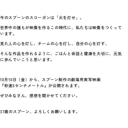
2026年、年頭にあたり
Photo By 神谷諒 あけましておめでとうござ
© 2026 Spoon Inc. All Rights Reserved.
Legal Policy
今のスプーンのスローガンは「火を灯せ」。
います。 …
Privacy Policy
#考えていること
世界中の誰もが映像を作るこの時代に、私たちは映像をつくって
います。
見た人の心を灯し、チームの心を灯し、自分の心を灯す、
そんな作品を作れるように、ごはんと会話と健康を大切に、元気
に歩んでいこうと思います。
10月10日（金）から、スプーン制作の劇場用実写映画
『秒速5センチメートル』が公開されます。
Spoon.対談
ぜひみなさん、感想を聞かせてください。
スプーンのプロデューサー陣が、新進気鋭の
クリエイターたちと、これまでのことや今や
っている…
37歳のスプーン、よろしくお願いします。
#考えていること