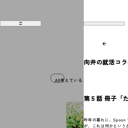
向井の就活コラ
Works
Recruit
All
考えていること
食べること
好きな
Philosophy
Company
第５話 冊子「
People
Contact
Magazine
Access
昨年の暮れに、Spoo
News
が、これは何かというと