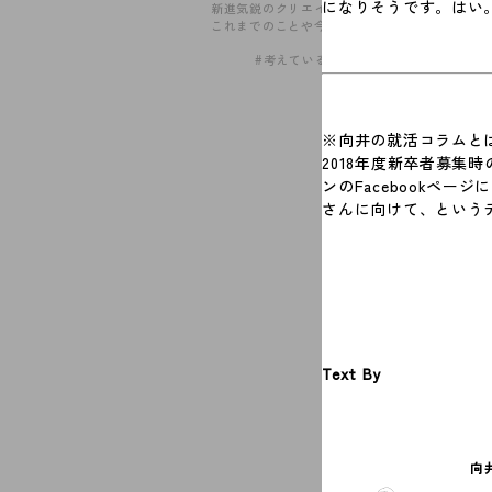
になりそうです。はい
新進気鋭のクリエイターたちと、
これまでのことや今やっている…
#考えていること
※向井の就活コラムと
2018年度新卒者募集時
ンのFacebookペ
さんに向けて、という
Text By
向