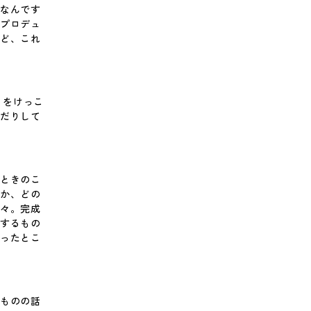
子なんです
、プロデュ
けど、これ
とをけっこ
んだりして
るときのこ
くか、どの
等々。完成
通するもの
いったとこ
べものの話