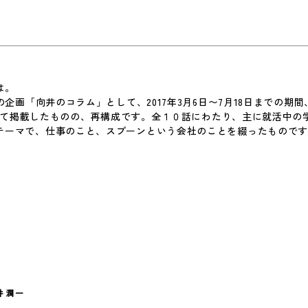
。
は。
の企画「向井のコラム」として、2017年3月6日〜7月18日までの期
ージにて掲載したものの、再構成です。全１０話にわたり、主に就活中の
テーマで、仕事のこと、スプーンという会社のことを綴ったもので
井 潤一