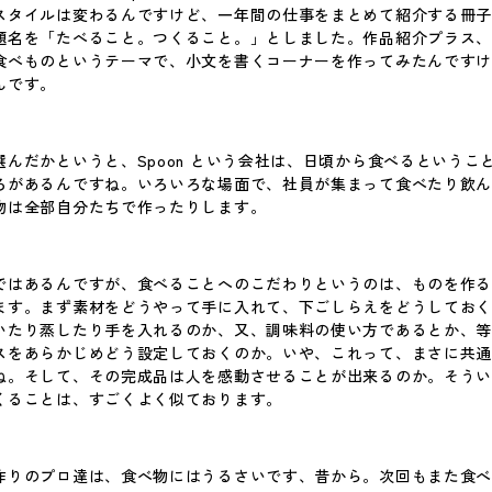
スタイルは変わるんですけど、一年間の仕事をまとめて紹介する冊
題名を「たべること。つくること。」としました。作品紹介プラス
食べものというテーマで、小文を書くコーナーを作ってみたんです
olicy
んです。
 Policy
んだかというと、Spoon という会社は、日頃から食べるというこ
ろがあるんですね。いろいろな場面で、社員が集まって食べたり飲
物は全部自分たちで作ったりします。
ではあるんですが、食べることへのこだわりというのは、ものを作
ます。まず素材をどうやって手に入れて、下ごしらえをどうしてお
いたり蒸したり手を入れるのか、又、調味料の使い方であるとか、
スをあらかじめどう設定しておくのか。いや、これって、まさに共
ね。そして、その完成品は人を感動させることが出来るのか。そう
くることは、すごくよく似ております。
作りのプロ達は、食べ物にはうるさいです、昔から。次回もまた食