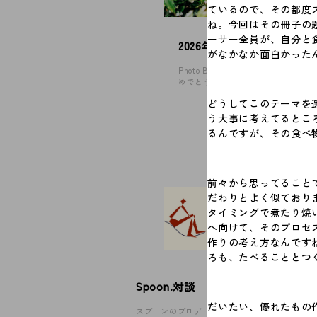
ているので、その都度
ね。今回はその冊子の
© 2026 Spoon Inc. All Rights Reserved.
ーサー全員が、自分と
Legal P
2026年、年頭にあたり
がなかなか面白かった
Privacy
Photo By 神谷諒 あけましてお
めでとうございます。 …
どうしてこのテーマを選
#考えていること
う大事に考えてるとこ
るんですが、その食べ
前々から思ってること
だわりとよく似ており
タイミングで煮たり焼
へ向けて、そのプロセ
作りの考え方なんです
ろも、たべることとつ
Spoon.対談
だいたい、優れたもの
スプーンのプロデューサー陣が、