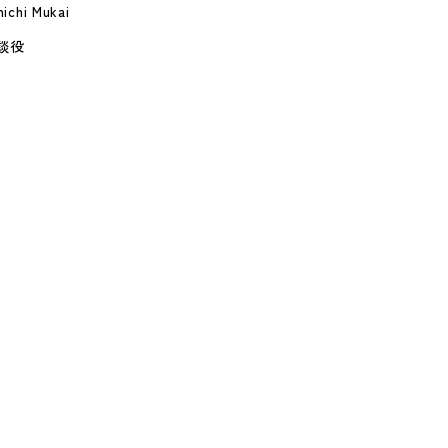
nichi Mukai
談役