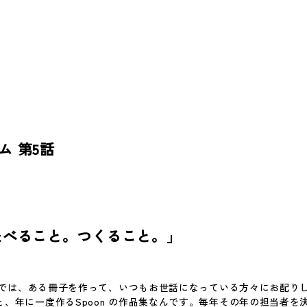
ム 第5話
こと
作ること
たべること。つくること。」
n では、ある冊子を作って、いつもお世話になっている方々にお配り
、年に一度作るSpoon の作品集なんです。毎年その年の担当者を