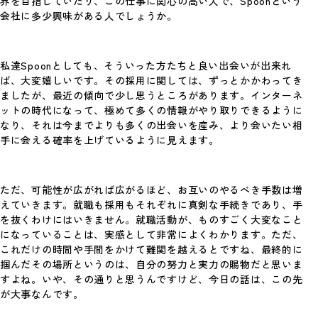
界を目指していたり、この仕事に関心の高い人で、Spoonという
2026年、年頭にあたり
会社に多少興味がある人でしょうか。
Photo By 神谷諒 あけましておめでとうござ
© 2026 Spoon Inc. All Rights Reserved.
Legal Policy
います。 …
Privacy Policy
私達Spoonとしても、そういった方たちと良い出会いが出来れ
#考えていること
ば、大変嬉しいです。その採用に関しては、ずっとかかわってき
ましたが、最近の傾向で少し思うところがあります。インターネ
ットの時代になって、極めて多くの情報がやり取りできるように
なり、それは今までよりも多くの出会いを産み、より会いたい相
手に会える確率を上げているように見えます。
ただ、可能性が広がれば広がるほど、お互いのやるべき手数は増
えていきます。就職も採用もそれぞれに真剣な手続きであり、手
を抜くわけにはいきません。就職活動が、ものすごく大変なこと
Spoon.対談
になっていることは、実感として非常によくわかります。ただ、
これだけの時間や手間をかけて難関を越えるとですね、最終的に
スプーンのプロデューサー陣が、新進気鋭の
クリエイターたちと、これまでのことや今や
掴んだその場所というのは、自分の努力と実力の賜物だと思いま
っている…
すよね。いや、その通りと思うんですけど、今日の話は、この先
が大事なんです。
#考えていること