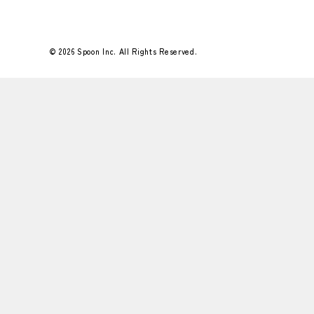
© 2026 Spoon Inc. All Rights Reserved.
Flower＆Green 25年12月号
もみのきをはじめとしたグリーンとオーナメ
ントたちで師走の執務室を彩りました。
&nbs…
#好きなこと
#Flower＆Green