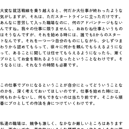
大変な就活戦線を乗り越えると、何だか大仕事が終わったような
気がしますが、それは、ただスタートラインに立っただけです。
あんなに苦労して入った職場なのに、何のアドバンテージもない
んですね。我々の仕事に限りませんし、おおむね仕事というもの
はそうなんですが、それを始める時には、誰でも0からのスター
トなんです。それを一つ一つ自分のものにしながら、少しずつま
わりから認めてもらって、徐々に何かを頼んでもらえるようにな
って、あることに関しては任せてもらえるようになったら、漸く
8月12日(水)の献立
プロとしてお金を取れるようになったということなわけです。そ
うなるには、それなりの時間も必要です。
今週はお休みです
すべての献立を見る
この仕事でプロになるということが自分にとってどういうことな
のかを、深く考えておいてほしいのです。仕事を始めた時には、
何もわからないし、何もできないのは当たり前です。そこから順
番にプロとしての作法を身につけていくわけです。
私達の職場は、競争も激しく、なかなか厳しいところはあります