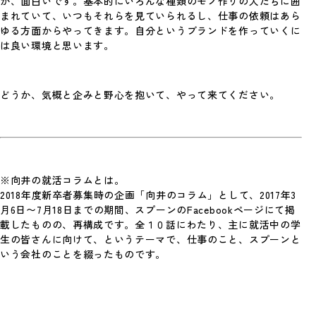
が、面白いです。基本的にいろんな種類のモノ作りの人たちに囲
まれていて、いつもそれらを見ていられるし、仕事の依頼はあら
ゆる方面からやってきます。自分というブランドを作っていくに
は良い環境と思います。
水曜食堂とは
どうか、気概と企みと野心を抱いて、やって来てください。
毎週水曜日のお昼、弊社の4階スペースは「水
曜食堂」になります。 「食が人をつくる」と
い…
#食べること
※向井の就活コラムとは。
2018年度新卒者募集時の企画「向井のコラム」として、2017年3
月6日〜7月18日までの期間、スプーンのFacebookページにて掲
載したものの、再構成です。全１０話にわたり、主に就活中の学
生の皆さんに向けて、というテーマで、仕事のこと、スプーンと
いう会社のことを綴ったものです。
【第5回】スプーンのあたらしい